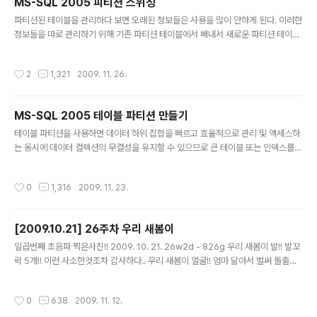
MS-SQL 2005 피티션 스위칭
글 내용
파티션된 테이블을 관리하다 보면 오래된 정보들은 사용을 많이 안하게 된다. 이러한
정보들을 따로 관리하기 위해 기존 파티션 테이블에서 빼내서 새로운 파티션 테이블
에 추가하는 방법이 파티션 스위칭(슬라이딩 윈도우) 이다. 우선 월별로 나누어져 있
는 파티션 테이블이 있다고 가정하에 설명하겠다. 기존 파티션 테이블 2009-04 2
작성시간
2
1,321
2009. 11. 26.
009-05 2009-06 2009-07 2009-08 2009-09 빈 파티션 1) 파티션 분할
기존 파티션 테이블에서 오래된 항목을 새로운 파티션으로 나누어 만든다. ALTER
PARTITION FUNCTION Partition_Function SPLIT RANGE (Value); Partit
MS-SQL 2005 테이블 파티션 만들기
ion_Function : 파티션 함수명 Value : 새로운 구분값 위 문법을 적용한 ..
글 내용
테이블 파티션을 사용하면 데이터 하위 집합을 빠르고 효율적으로 관리 및 액세스하
는 동시에 데이터 컬렉션의 무결성을 유지할 수 있으므로 큰 테이블 또는 인덱스를
보다 편리하게 관리할 수 있습니다. 테이블 파티션을 사용하면 이전 릴리스에서는 몇
분 내지 몇 시간이 걸렸던 작업(예: OLTP에서 OLAP 시스템으로 데이터 로드)이
작성시간
0
1,316
2009. 11. 23.
몇 초 안에 끝납니다. 데이터 하위 집합에서 수행되는 유지 관리 작업도 보다 효율적
으로 수행할 수 있습니다. 전체 테이블 대신 필요한 데이터만 대상으로 삼기 때문입
니다. 참고 분할 테이블 및 인덱스는 Microsoft SQL Server 2005 Enterprise
[2009.10.21] 26주차 우리 새봄이
Edition 및 Developer Edition에서만 지원됩니다. 분할된 테이블 및 인덱스의 데
글 내용
이터는 데이터베이스에서..
일곱번째 초음파 찍은사진!! 2009. 10. 21. 26w2d - 826g 우리 새봄이 발!! 발꼬
락 5개!! 이런 사소한것조차 감사하다.. 우리 새봄이 얼굴!! 엄마 닮아서 벌써 돌출이
야?? ㅎㅎㅎ 이날도 성별 안알려줄려는거 한숨한번 쉬어줬더니 파랑으로 준비하란
다 ㅎㅎ 새봄군으로 확정!!! 얼굴 좀 볼래면 자꾸 손으로 가린다.. 요거이는 그래도 얼
작성시간
0
638
2009. 11. 12.
굴이 나름 나왔네 ㅎㅎ 아우~ 잘생겼네~~ ㅎㅎ 우리 새봄이 건강하게 엄마 뱃속에