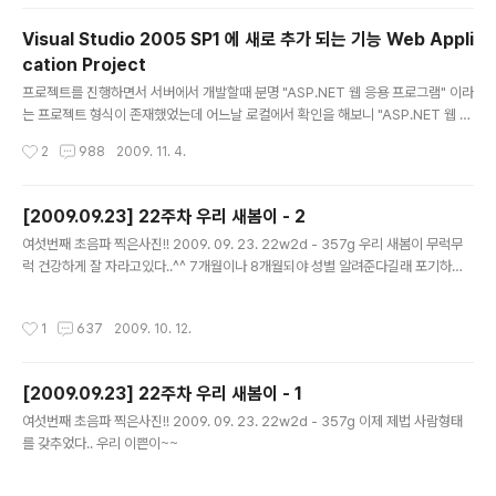
잘 있다가 어여 만나자~~
Visual Studio 2005 SP1 에 새로 추가 되는 기능 Web Appli
cation Project
글 내용
프로젝트를 진행하면서 서버에서 개발할때 분명 "ASP.NET 웹 응용 프로그램" 이라
는 프로젝트 형식이 존재했었는데 어느날 로컬에서 확인을 해보니 "ASP.NET 웹 응
용 프로그램" 이라는 프로젝트 형식이 안보이는게 아닌가...;;; 그래서 서버에서 작업
작성시간
2
988
2009. 11. 4.
을 하던 소스를 로컬에서 불러올 수가 없었다. 임시방편으로 로컬에 새 웹 싸이트 프
로젝트를 생성하여 소스만 카피해와 동일 하게 구현하여 작업을 하였다. 그리고 나서
찾아보니 아래와 같은 이유가 있었다...;; 무식하면 죄다ㅜㅜ 아래 원문은 HeeJae's
[2009.09.23] 22주차 우리 새봄이 - 2
Blog 에서 퍼온 글이다. ====================================
글 내용
여섯번째 초음파 찍은사진!! 2009. 09. 23. 22w2d - 357g 우리 새봄이 무럭무
===================================================
럭 건강하게 잘 자라고있다..^^ 7개월이나 8개월되야 성별 알려준다길래 포기하고
==========..
갔는데 초음파 하는 의사가 바꼈다.. 그 사람은 대뜸 성별 아냐고 묻는것이었다.. 완전
히 반가운소리.. 다른건 대충보고 성별 알아낼려고 20분~30분정도 초음파 본거같
작성시간
1
637
2009. 10. 12.
다.. 처음에 '잘 안보이는데요' 하길래 딸이에요?? 했더니 그런거 같기도 한데 그러기
엔 여자꺼가 없단다 --; 다시 자세히 보더니 '아! 있네요, 남자네요' 하신다.. 나는 아
무리 볼려고 해도 안보이드만.. 새봄이가 안보여줄려고 자꾸 가리는 바람에 자세히는
[2009.09.23] 22주차 우리 새봄이 - 1
모르겠지만 아들같다고 하신다.. 다음에 다시 보자고는 하시는데 내 배의 형태를 봐
글 내용
서는 영락없는 아들이다.. ㅎ..
여섯번째 초음파 찍은사진!! 2009. 09. 23. 22w2d - 357g 이제 제법 사람형태
를 갖추었다.. 우리 이쁜이~~