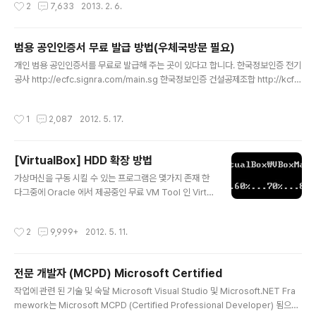
작성시간
2
7,633
2013. 2. 6.
B가 2행에 대해 소유하고 있는 공유 잠금을 종료 및 해제할 때까지 트랜잭션 A가 차
단됩니다.트랜잭션 B가 1행에 대한 배타적 잠금을 요청하고 트랜잭션 A가 1행에 대
해 소유하고 있는 공유 잠금을 종료 및 해제할 때까지 트랜잭션 B가 차단됩니다. 트
범용 공인인증서 무료 발급 방법(우체국방문 필요)
랜잭션 B가 완료되어야 트랜잭션 A도 완료될 수 있지만 트랜잭션 B는 트랜잭션 A에
글 내용
의해 차단된 상태입니다. 이러한 상태를 순환 종속 관계..
개인 범용 공인인증서를 무료로 발급해 주는 곳이 있다고 합니다. 한국정보인증 전기
공사 http://ecfc.signra.com/main.sg 한국정보인증 건설공제조합 http://kcfc.
signra.com/main.sg 두 곳 중 아무 곳이나 들어가시면 한국정보인증에서 제공하
는 개인 범용 공인인증서를 무료로 신청하실 수 있습니다. 정보 동의서는 OOXX 하
작성시간
1
2,087
2012. 5. 17.
시면 되고요, 개인정보 입력하시고 신청서 출력해서 신분증 사본과 함께 아무 우체국
이나 방문하시면 접수증 줍니다. 접수증을 가지고 다시 한국정보인증 사이트에 가시
면 개인 범용 공인인증서를 무료로 발급받으실 수 있습니다.
[VirtualBox] HDD 확장 방법
글 내용
가상머신을 구동 시킬 수 있는 프로그램은 몇가지 존재 한
다그중에 Oracle 에서 제공중인 무료 VM Tool 인 Virtu
alBox 의 기능 한가지를 소개한다. VM에서 사용하는 가
상 하드 디스크 같은경우 초반에 사이즈를 작게 잡아서 용
작성시간
2
9,999+
2012. 5. 11.
량이 부족한 경우가 생긴다.용량을 늘리는 방법은 기존에
는 기존 하드디스크를 이미지로 떠서 clonezilla 프로그램
등으로 다른 하드로 해당 이미지를옮기는 작업을 했지만 V
전문 개발자 (MCPD) Microsoft Certified
irtualBox 에서는 명령어 한번으로 가상 하드 디스크의 용
글 내용
량을 확장할 수 있다. 단 VirtualBox 4.0 이상에서만 지원
작업에 관련 된 기술 및 숙달 Microsoft Visual Studio 및 Microsoft.NET Fra
된다.(이하 버전은 기존 방법대로 복제 방법을 사용해야 한
mework는 Microsoft MCPD (Certified Professional Developer) 됨으로