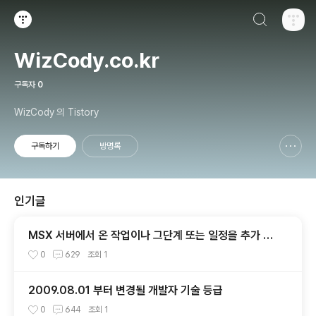
검색하기
티스토리
WizCody.co.kr
구독자
0
WizCody 의 Tistory
구독하기
방명록
신고하기 레이어
열기
인기글
MSX 서버에서 온 작업이나 그단계 또는 일정을 추가 업
데이트 삭제할 수 없습니다
0
629
조회
1
2009.08.01 부터 변경될 개발자 기술 등급
0
644
조회
1