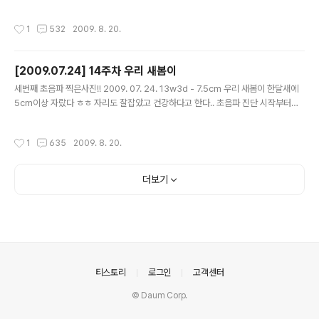
매번 가서 듣는 이말이 제일 안심이다.. 이제 5개월이 막 접어들었다.. 성별을 알수 있
다기에 잔뜩 기대하고 병원엘 갔다.. 그런데 이게 어인일.... 초음파 진단하는 간호사
작성시간
1
532
2009. 8. 20.
언니는 의사쌤한테 혼난다고 안알려준댄다.. 그래서 의사쌤을 졸랐다.. 자기 잡혀들
어간다고 못알려준댄다 ㅠㅠ 종합병원은 잘 안알려준다고 얘기는 들었지만 사실이
었다 ㅠㅠ 우리 어머님과 내 태몽으로 봐서는 왕자님인데 난 아직도 공주님에 미련을
[2009.07.24] 14주차 우리 새봄이
못버리고 있다.. 오늘 택시기사 아찌왈 아들 잘 키우면 못보고, 아들 잘 못키우면 볼수
글 내용
있단다.. 그 말은 아들 잘 ..
세번째 초음파 찍은사진!! 2009. 07. 24. 13w3d - 7.5cm 우리 새봄이 한달새에
5cm이상 자랐다 ㅎㅎ 자리도 잘잡았고 건강하다고 한다.. 초음파 진단 시작부터서
'엄마, 안녕~' 하면서 손을 흔들어준다 ㅎㅎ 다리도 예쁘고 꼬고 있고 손도 꼼지락거
리며 잘놀고 있었다.. 빨리 태동이 느껴져서 병원 안가도 우리 새봄이가 잘 있는지 알
작성시간
1
635
2009. 8. 20.
수 있었으면 좋겠다.. 우리 아가 건강하게 잘 자리잡아줘서 고맙다~~ 계속계속 건강
하게 잘 자라다오~ 사랑한다 새봄아~출처 : http://www.cyworld.com/babuji
더보기
의안내
티스토리
로그인
고객센터
© Daum Corp.