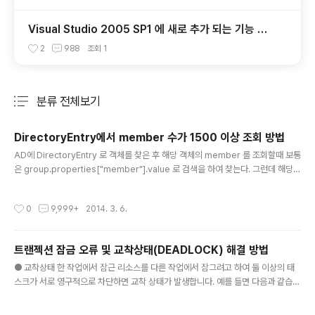
Visual Studio 2005 SP1 에 새로 추가 되는 기능 We
b Application Project
2
988
조회
1
분류 전체보기
주요 글 목록
DirectoryEntry에서 member 수가 1500 이상 조회 방법
글 내용
AD에 DirectoryEntry 로 객체를 찾은 후 해당 객체의 member 를 조회할때 보통
은 group.properties["member"].value 로 검색을 하여 찾는다. 그런데 해당
member 에 할당된 객체수가 1500 건이 넘어가면 1500건 이상 조회가 되지 않는
다. 아래는 1500건이 넘는경우 조회하는 방법이다. if ((group.Properties["me
작성시간
0
9,999+
2014. 3. 6.
mber"].Value as object[]).Count() >= 1500) { DirectorySearcher searc
her = new DirectorySearcher(group); searcher.Filter = "(objectClass
=*)"; uint rangeStep = 1000; uint rangeLow = 0; ui..
트랜젝션 잠금 오류 및 교착상태(DEADLOCK) 해결 방법
글 내용
● 교착상태 한 작업에서 잠근 리소스를 다른 작업에서 잠그려고 하여 둘 이상의 태
스크가 서로 영구적으로 차단하면 교착 상태가 발생합니다. 예를 들면 다음과 같습니
다. 트랜잭션 A가 1행에 대한 공유 잠금을 획득합니다.트랜잭션 B가 2행에 대한 공
유 잠금을 획득합니다.트랜잭션 A가 2행에 대한 배타적 잠금을 요청하고 트랜잭션