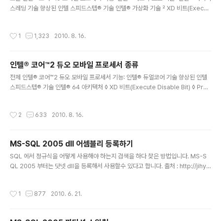
스레딩 기술 향상된 인텔 스피드스텝® 기술 인텔® 가상화 기술 ² XD 비트(Execut
e Disable Bit) ³ 인텔® 64 아키텍처 Δ Processor Number = 프로세서 번호
Cache = 캐시 Clock Speed = 클럭 속도 Max TDP = 최대 TDP Memory Ty
작성시간
1
1,323
2010. 8. 16.
pe = 메모리 유형 Intel® HD Graphics = 인텔® HD 그래픽 Number of Core
s = 코어 수 인텔 홈페이지 참조 : http://www.intel.com/cd/products/servic
es/apac/kor/processors/core2duo/mobile/specifications/449779.ht
인텔® 코어™2 듀오 모바일 프로세서 종류
m
글 내용
전체 인텔® 코어™2 듀오 모바일 프로세서 기능: 인텔® 듀얼코어 기술 향상된 인텔
스피드스텝® 기술 인텔® 64 아키텍처 ◊ XD 비트(Execute Disable Bit) ◊ Proc
essor Number = 프로세서 번호 Cache = 캐시 Clock Speed = 클럭 속도 Bu
s Speed = 버스 속도 Number of Cores = 코어 수 Max TDP = 최대 TDP Int
작성시간
2
633
2010. 8. 16.
el® Virtualization Technology = 인텔® 가상화 기술 Intel® 64 = 인텔® 64
Execute Disable Bit = XD 비트(Execute Disable Bit) 인텔 홈페이지 참조 : h
ttp://www.intel.com/cd/products/services/apac/kor/proc..
MS-SQL 2005 dll 어셈블리 등록하기
글 내용
SQL 에서 정규식을 어떻게 사용해야 하는지 검색을 하다 찾은 방법입니다. MS-S
QL 2005 부터는 닷넷 dll을 등록해서 사용할수 있다고 합니다. 출처 : http://jihyu
nsama.egloos.com/4601342 우선 닷넷에서 dll을 만듭니다. using System;
using System.Data; using System.Data.SqlClient; using System.Data.
작성시간
1
877
2010. 6. 21.
SqlTypes; using System.Text.RegularExpressions; using Microsoft.S
qlServer.Server; namespace UserRegexFunctions { public partial cla
ss UserRegex { public static SqlString Re..