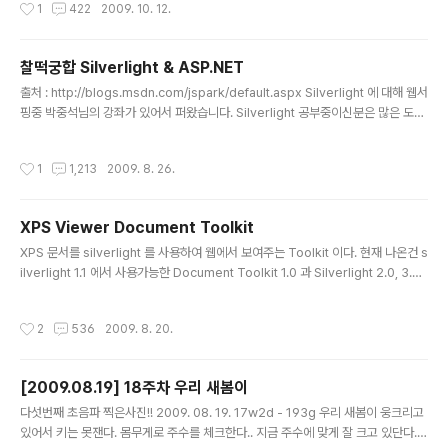
작성시간
1
422
2009. 10. 12.
찰떡궁합 Silverlight & ASP.NET
글 내용
출처 : http://blogs.msdn.com/jspark/default.aspx Silverlight 에 대해 웹서
핑중 박중석님의 강좌가 있어서 퍼왔습니다. Silverlight 공부중이신분은 많은 도움
이 되셨으면 좋겠네요~^^ ----------------------------------------------
------------------------------------------------- 찰떡궁합 Silverlight
작성시간
1
1,213
2009. 8. 26.
& ASP.NET 지난주 목요일 MSDN세미나 에서 찰떡궁합 Silverlight & ASP.NE
T 이라는 세션을 진행을 했습니다. 저와 훈스닷넷 ASP.NET시샵 서동진님, Silverl
ight 시샵 오일석님과 3명이서 같이 했는데요, 제가 왜 ASP.NET과 Silverli..
XPS Viewer Document Toolkit
글 내용
XPS 문서를 silverlight 를 사용하여 웹에서 보여주는 Toolkit 이다. 현재 나온건 s
ilverlight 1.1 에서 사용가능한 Document Toolkit 1.0 과 Silverlight 2.0, 3.0
에서 사용가능한 Document Toolkit 1.1 Beta 2 버전까지 나온것 같다. 온라인 데
모버전(평가판)을 사용해보면 상당히 깔끔하다. 현재 진행중인 프로젝트에서 위 To
작성시간
2
536
2009. 8. 20.
olkit 을 사용하기 위해 분석중이다. 잘만 사용하면 데모용만 가지고도 사용이 가능
할것 같다. 평가판은 현재 무료로 다운로드 받을수 있다. Description Size Link
Document Toolkit 1.0 RTW Evaluation Version 2.37 MB DocumentToo
[2009.08.19] 18주차 우리 새봄이
lkit.msi D..
글 내용
다섯번째 초음파 찍은사진!! 2009. 08. 19. 17w2d - 193g 우리 새봄이 웅크리고
있어서 키는 못잰다. 몸무게로 주수를 체크한다.. 지금 주수에 맞게 잘 크고 있단다..