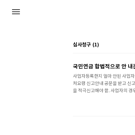
본문 바로가기
심사청구
(1)
국민연금 합법적으로 안 내는
사업자등록한지 얼마 안된 사업자
처요령 신고안내 공문을 받고 신고
을 적극신고해야 함. 사업자의 
심사청구하라！ 소득의 입증책임은
험료 부과는 불법이다. 납부예외
고 거부하면 심사청구하라! 2009.