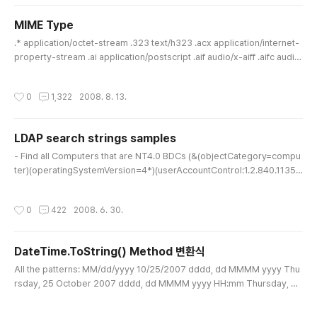
22\aspnet_regiis -i) 5. 닷넷 2.0 등록(C:\WINDOWS\Microsoft.NET\Fra
mework\v2.0.50727\aspnet_regiis -i) 6. IIS 재시작 7. 인터넷 정보 서비스
MIME Type
-..
글 내용
.* application/octet-stream .323 text/h323 .acx application/internet-
property-stream .ai application/postscript .aif audio/x-aiff .aifc audio/
aiff .aiff audio/aiff .asf video/x-ms-asf .asr video/x-ms-asf .asx vide
o/x-ms-asf .au audio/basic .avi video/x-msvideo .axs application/ole
작성시간
0
1,322
2008. 8. 13.
script .bas text/plain .bcpio application/x-bcpio .bin application/octet
-stream .bmp image/bmp .c text/plain .cat app..
LDAP search strings samples
글 내용
- Find all Computers that are NT4.0 BDCs (&(objectCategory=compu
ter)(operatingSystemVersion=4*)(userAccountControl:1.2.840.11355
6.1.4.803:=8192)) - Find all Computers that do not have a Description
Notice the "!" that means "NOT". (objectCategory=computer)(!descri
작성시간
0
422
2008. 6. 30.
ption=*) - Find all Groups that have a Description (objCategory=grou
p)(description=*) - Find all Groups that start with QA or HD Notic..
DateTime.ToString() Method 변환식
글 내용
All the patterns: MM/dd/yyyy 10/25/2007 dddd, dd MMMM yyyy Thu
rsday, 25 October 2007 dddd, dd MMMM yyyy HH:mm Thursday, 25
October 2007 00:49 dddd, dd MMMM yyyy hh:mm tt Thursday, 25 O
ctober 2007 12:49 AM dddd, dd MMMM yyyy H:mm Thursday, 25 Oc