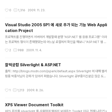
보다 편리하게 관리할 수 있습니다. 테이블 파티션을 사용하면 이전 릴리스에서는 몇
분 내지 몇 시간이 걸렸던 작업(예: OLTP에서 OLAP 시스템으로 데이터 로드)이
작성시간
0
1,316
2009. 11. 23.
몇 초 안에 끝납니다. 데이터 하위 집합에서 수행되는 유지 관리 작업도 보다 효율적
으로 수행할 수 있습니다. 전체 테이블 대신 필요한 데이터만 대상으로 삼기 때문입
니다. 참고 분할 테이블 및 인덱스는 Microsoft SQL Server 2005 Enterprise
Visual Studio 2005 SP1 에 새로 추가 되는 기능 Web Appli
Edition 및 Developer Edition에서만 지원됩니다. 분할된 테이블 및 인덱스의 데
cation Project
이터는 데이터베이스에서..
글 내용
프로젝트를 진행하면서 서버에서 개발할때 분명 "ASP.NET 웹 응용 프로그램" 이라
는 프로젝트 형식이 존재했었는데 어느날 로컬에서 확인을 해보니 "ASP.NET 웹 응
용 프로그램" 이라는 프로젝트 형식이 안보이는게 아닌가...;;; 그래서 서버에서 작업
작성시간
2
988
2009. 11. 4.
을 하던 소스를 로컬에서 불러올 수가 없었다. 임시방편으로 로컬에 새 웹 싸이트 프
로젝트를 생성하여 소스만 카피해와 동일 하게 구현하여 작업을 하였다. 그리고 나서
찾아보니 아래와 같은 이유가 있었다...;; 무식하면 죄다ㅜㅜ 아래 원문은 HeeJae's
찰떡궁합 Silverlight & ASP.NET
Blog 에서 퍼온 글이다. ====================================
글 내용
출처 : http://blogs.msdn.com/jspark/default.aspx Silverlight 에 대해 웹서
===================================================
핑중 박중석님의 강좌가 있어서 퍼왔습니다. Silverlight 공부중이신분은 많은 도움
==========..
이 되셨으면 좋겠네요~^^ ----------------------------------------------
------------------------------------------------- 찰떡궁합 Silverlight
작성시간
1
1,213
2009. 8. 26.
& ASP.NET 지난주 목요일 MSDN세미나 에서 찰떡궁합 Silverlight & ASP.NE
T 이라는 세션을 진행을 했습니다. 저와 훈스닷넷 ASP.NET시샵 서동진님, Silverl
ight 시샵 오일석님과 3명이서 같이 했는데요, 제가 왜 ASP.NET과 Silverli..
XPS Viewer Document Toolkit
글 내용
XPS 문서를 silverlight 를 사용하여 웹에서 보여주는 Toolkit 이다. 현재 나온건 s