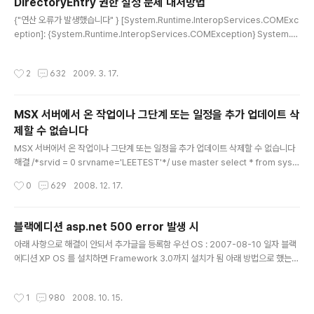
DirectoryEntry 권한 설정 문제 대처방법
ssage: "요청한 작업이 개체의 클래스와 연관된 하나 이상..
글 내용
{"연산 오류가 발생했습니다" } [System.Runtime.InteropServices.COMExc
eption]: {System.Runtime.InteropServices.COMException} System.O
bject: {System.Runtime.InteropServices.COMException} _classNam
e: null _COMPlusExceptionCode: -532459699 _exceptionMethod: _e
작성시간
2
632
2009. 3. 17.
xceptionMethodString: null _helpURL: null _HResult: -2147016672 _in
nerException: { } _message: "연산 오류가 발생했습니다" _remoteStackIn
dex: 0 _remoteStackTraceStrin..
MSX 서버에서 온 작업이나 그단계 또는 일정을 추가 업데이트 삭
제할 수 없습니다
글 내용
MSX 서버에서 온 작업이나 그단계 또는 일정을 추가 업데이트 삭제할 수 없습니다
해결 /*srvid = 0 srvname='LEETEST'*/ use master select * from syss
ervers /*originating_server='WEBTEST' 를 'LEETEST'로 수정해서 해결
작성시간
0
629
2008. 12. 17.
함.' */ use msdb select * from sysjobs EXEC sp_configure 'allow upda
tes', 1 Update sysjobs set originating_server = 'LEETEST' EXEC sp_c
onfigure 'allow updates', 0 이러한 메시지가 뜰 것입니다. "MSX 서버에서 온
블랙에디션 asp.net 500 error 발생 시
작업이나 그단계 또는 일정을 추가 업데이트 삭제할 수 없습니다." "D..
글 내용
아래 사항으로 해결이 안되서 추가글을 등록함 우선 OS : 2007-08-10 일자 블랙
에디션 XP OS 를 설치하면 Framework 3.0까지 설치가 됨 아래 방법으로 했는데
도 해결이 안되서 좀더 확인해보니 Framework 2.0 도 새로 등록일 해줘야 함 작
업순서 1. IIS 제거 2. Distributed Transaction Coordinator 서비스 시작 3. II
작성시간
1
980
2008. 10. 15.
S 재설치 4. 닷넷 1.1 등록(C:\WINDOWS\Microsoft.NET\Framework\v1.1.43