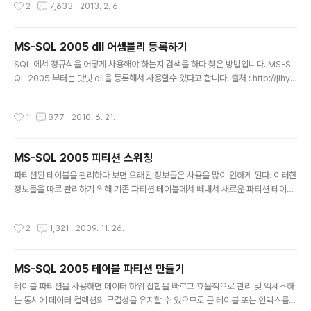
작성시간
2
7,633
2013. 2. 6.
B가 2행에 대해 소유하고 있는 공유 잠금을 종료 및 해제할 때까지 트랜잭션 A가 차
단됩니다.트랜잭션 B가 1행에 대한 배타적 잠금을 요청하고 트랜잭션 A가 1행에 대
해 소유하고 있는 공유 잠금을 종료 및 해제할 때까지 트랜잭션 B가 차단됩니다. 트
MS-SQL 2005 dll 어셈블리 등록하기
랜잭션 B가 완료되어야 트랜잭션 A도 완료될 수 있지만 트랜잭션 B는 트랜잭션 A에
글 내용
의해 차단된 상태입니다. 이러한 상태를 순환 종속 관계..
SQL 에서 정규식을 어떻게 사용해야 하는지 검색을 하다 찾은 방법입니다. MS-S
QL 2005 부터는 닷넷 dll을 등록해서 사용할수 있다고 합니다. 출처 : http://jihyu
nsama.egloos.com/4601342 우선 닷넷에서 dll을 만듭니다. using System;
using System.Data; using System.Data.SqlClient; using System.Data.
작성시간
1
877
2010. 6. 21.
SqlTypes; using System.Text.RegularExpressions; using Microsoft.S
qlServer.Server; namespace UserRegexFunctions { public partial cla
ss UserRegex { public static SqlString Re..
MS-SQL 2005 피티션 스위칭
글 내용
파티션된 테이블을 관리하다 보면 오래된 정보들은 사용을 많이 안하게 된다. 이러한
정보들을 따로 관리하기 위해 기존 파티션 테이블에서 빼내서 새로운 파티션 테이블
에 추가하는 방법이 파티션 스위칭(슬라이딩 윈도우) 이다. 우선 월별로 나누어져 있
는 파티션 테이블이 있다고 가정하에 설명하겠다. 기존 파티션 테이블 2009-04 2
작성시간
2
1,321
2009. 11. 26.
009-05 2009-06 2009-07 2009-08 2009-09 빈 파티션 1) 파티션 분할
기존 파티션 테이블에서 오래된 항목을 새로운 파티션으로 나누어 만든다. ALTER
PARTITION FUNCTION Partition_Function SPLIT RANGE (Value); Partit
MS-SQL 2005 테이블 파티션 만들기
ion_Function : 파티션 함수명 Value : 새로운 구분값 위 문법을 적용한 ..
글 내용
테이블 파티션을 사용하면 데이터 하위 집합을 빠르고 효율적으로 관리 및 액세스하
는 동시에 데이터 컬렉션의 무결성을 유지할 수 있으므로 큰 테이블 또는 인덱스를