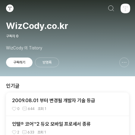
검색하기
티스토리
WizCody.co.kr
구독자
0
WizCody 의 Tistory
구독하기
방명록
신고하기 레이어
열기
인기글
2009.08.01 부터 변경될 개발자 기술 등급
0
644
조회
1
인텔® 코어™2 듀오 모바일 프로세서 종류
2
633
조회
1