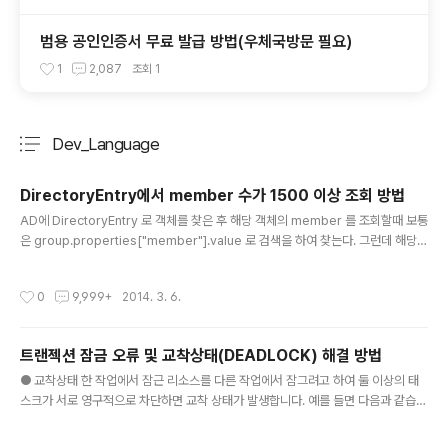
범용 공인인증서 무료 발급 방법(우체국방문 필요)
1
2,087
조회
1
Dev_Language
분류 전체보기
주요 글 목록
DirectoryEntry에서 member 수가 1500 이상 조회 방법
글 내용
AD에 DirectoryEntry 로 객체를 찾은 후 해당 객체의 member 를 조회할때 보통
은 group.properties["member"].value 로 검색을 하여 찾는다. 그런데 해당
member 에 할당된 객체수가 1500 건이 넘어가면 1500건 이상 조회가 되지 않는
다. 아래는 1500건이 넘는경우 조회하는 방법이다. if ((group.Properties["me
작성시간
0
9,999+
2014. 3. 6.
mber"].Value as object[]).Count() >= 1500) { DirectorySearcher searc
her = new DirectorySearcher(group); searcher.Filter = "(objectClass
=*)"; uint rangeStep = 1000; uint rangeLow = 0; ui..
트랜젝션 잠금 오류 및 교착상태(DEADLOCK) 해결 방법
글 내용
● 교착상태 한 작업에서 잠근 리소스를 다른 작업에서 잠그려고 하여 둘 이상의 태
스크가 서로 영구적으로 차단하면 교착 상태가 발생합니다. 예를 들면 다음과 같습니
다. 트랜잭션 A가 1행에 대한 공유 잠금을 획득합니다.트랜잭션 B가 2행에 대한 공
유 잠금을 획득합니다.트랜잭션 A가 2행에 대한 배타적 잠금을 요청하고 트랜잭션