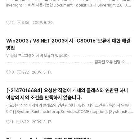
ilverlight 1.1 에서 사용가능한 Document Toolkit 1.0 과 Silverlight 2.0, 3.0
에서 사용가능한 Document Toolkit 1.1 Beta 2 버전까지 나온것 같다. 온라인 데
모버전(평가판)을 사용해보면 상당히 깔끔하다. 현재 진행중인 프로젝트에서 위 To
작성시간
2
536
2009. 8. 20.
olkit 을 사용하기 위해 분석중이다. 잘만 사용하면 데모용만 가지고도 사용이 가능
할것 같다. 평가판은 현재 무료로 다운로드 받을수 있다. Description Size Link
Document Toolkit 1.0 RTW Evaluation Version 2.37 MB DocumentToo
Win2003 / VS.NET 2003에서 "CS0016"오류에 대한 해결
lkit.msi D..
방법
글 내용
'/' 응용 프로그램에 서버 오류가 있습니다. ---------------------------------
----------------------------------------------- 컴파일 오류 설명: 이 요
청을 제공하는 데 필요한 리소스를 컴파일하는 동안 오류가 발생했습니다. 아래의 오
작성시간
0
222
2009. 3. 17.
류 정보를 확인한 다음 소스 코드를 적절하게 수정하십시오. 컴파일러 오류 메시지:
CS0016: 'c:WINNTMicrosoft.NETFrameworkv1.1.4322Temporary AS
P.NET Filesroot2135a5088d69a834gdksfxh3.dll' 출력 파일에 쓸 수 없습
[-2147016684] 요청한 작업이 개체의 클래스와 연관된 하나
니다. '액세스가 거부되었습니다. 이런 오류가 나옵니다. 물론 검색을 해봐야지요...
이상의 제약 조건을 만족하지 않습니다.
MSDN.. 딸랑 한줄 나옵니다. 반가..
글 내용
{"요청한 작업이 개체의 클래스와 연관된 하나 이상의 제약 조건을 만족하지 않습니
다." } [System.Runtime.InteropServices.COMException]: {System.Run
time.InteropServices.COMException} System.Object: {System.Runti
작성시간
1
639
2009. 3. 17.
me.InteropServices.COMException} _className: null _COMPlusExce
ptionCode: -532459699 _exceptionMethod: _exceptionMethodStrin
g: null _helpURL: null _HResult: -2147016684 _innerException: { } _me