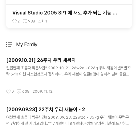
Visual Studio 2005 SP1 에 새로 추가 되는 기능 We
b Application Project
2
988
조회
1
My Family
분류 전체보기
주요 글 목록
[2009.10.21] 26주차 우리 새봄이
글 내용
일곱번째 초음파 찍은사진!! 2009. 10. 21. 26w2d - 826g 우리 새봄이 발!! 발꼬
락 5개!! 이런 사소한것조차 감사하다.. 우리 새봄이 얼굴!! 엄마 닮아서 벌써 돌출이
야?? ㅎㅎㅎ 이날도 성별 안알려줄려는거 한숨한번 쉬어줬더니 파랑으로 준비하란
다 ㅎㅎ 새봄군으로 확정!!! 얼굴 좀 볼래면 자꾸 손으로 가린다.. 요거이는 그래도 얼
작성시간
0
638
2009. 11. 12.
굴이 나름 나왔네 ㅎㅎ 아우~ 잘생겼네~~ ㅎㅎ 우리 새봄이 건강하게 엄마 뱃속에
잘 있다가 어여 만나자~~
[2009.09.23] 22주차 우리 새봄이 - 2
글 내용
여섯번째 초음파 찍은사진!! 2009. 09. 23. 22w2d - 357g 우리 새봄이 무럭무
럭 건강하게 잘 자라고있다..^^ 7개월이나 8개월되야 성별 알려준다길래 포기하고
갔는데 초음파 하는 의사가 바꼈다.. 그 사람은 대뜸 성별 아냐고 묻는것이었다.. 완전
히 반가운소리.. 다른건 대충보고 성별 알아낼려고 20분~30분정도 초음파 본거같