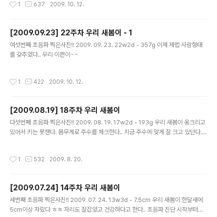
작성시간
1
637
2009. 10. 12.
다.. 처음에 '잘 안보이는데요' 하길래 딸이에요?? 했더니 그런거 같기도 한데 그러기
엔 여자꺼가 없단다 --; 다시 자세히 보더니 '아! 있네요, 남자네요' 하신다.. 나는 아
무리 볼려고 해도 안보이드만.. 새봄이가 안보여줄려고 자꾸 가리는 바람에 자세히는
[2009.09.23] 22주차 우리 새봄이 - 1
모르겠지만 아들같다고 하신다.. 다음에 다시 보자고는 하시는데 내 배의 형태를 봐
글 내용
서는 영락없는 아들이다.. ㅎ..
여섯번째 초음파 찍은사진!! 2009. 09. 23. 22w2d - 357g 이제 제법 사람형태
를 갖추었다.. 우리 이쁜이~~
작성시간
1
422
2009. 10. 12.
[2009.08.19] 18주차 우리 새봄이
글 내용
다섯번째 초음파 찍은사진!! 2009. 08. 19. 17w2d - 193g 우리 새봄이 웅크리고
있어서 키는 못잰다. 몸무게로 주수를 체크한다.. 지금 주수에 맞게 잘 크고 있단다..
매번 가서 듣는 이말이 제일 안심이다.. 이제 5개월이 막 접어들었다.. 성별을 알수 있
다기에 잔뜩 기대하고 병원엘 갔다.. 그런데 이게 어인일.... 초음파 진단하는 간호사
작성시간
1
532
2009. 8. 20.
언니는 의사쌤한테 혼난다고 안알려준댄다.. 그래서 의사쌤을 졸랐다.. 자기 잡혀들
어간다고 못알려준댄다 ㅠㅠ 종합병원은 잘 안알려준다고 얘기는 들었지만 사실이
었다 ㅠㅠ 우리 어머님과 내 태몽으로 봐서는 왕자님인데 난 아직도 공주님에 미련을
[2009.07.24] 14주차 우리 새봄이
못버리고 있다.. 오늘 택시기사 아찌왈 아들 잘 키우면 못보고, 아들 잘 못키우면 볼수
글 내용
있단다.. 그 말은 아들 잘 ..
세번째 초음파 찍은사진!! 2009. 07. 24. 13w3d - 7.5cm 우리 새봄이 한달새에
5cm이상 자랐다 ㅎㅎ 자리도 잘잡았고 건강하다고 한다.. 초음파 진단 시작부터서