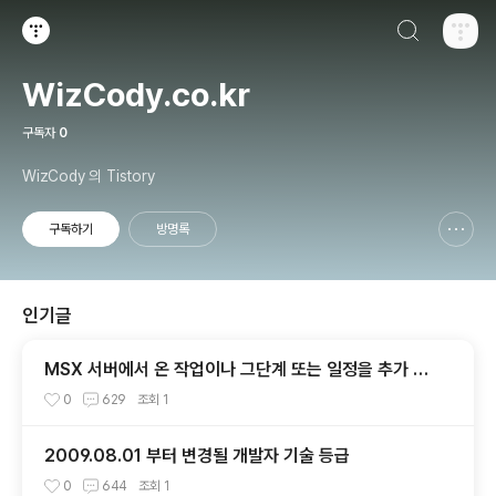
검색하기
티스토리
WizCody.co.kr
구독자
0
WizCody 의 Tistory
구독하기
방명록
신고하기 레이어
열기
인기글
MSX 서버에서 온 작업이나 그단계 또는 일정을 추가 업
데이트 삭제할 수 없습니다
0
629
조회
1
2009.08.01 부터 변경될 개발자 기술 등급
0
644
조회
1