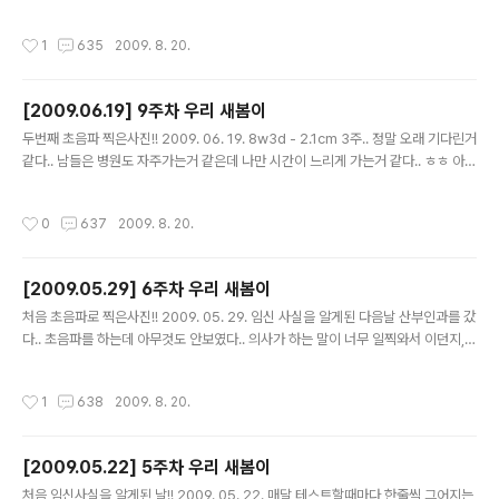
'엄마, 안녕~' 하면서 손을 흔들어준다 ㅎㅎ 다리도 예쁘고 꼬고 있고 손도 꼼지락거
리며 잘놀고 있었다.. 빨리 태동이 느껴져서 병원 안가도 우리 새봄이가 잘 있는지 알
작성시간
1
635
2009. 8. 20.
수 있었으면 좋겠다.. 우리 아가 건강하게 잘 자리잡아줘서 고맙다~~ 계속계속 건강
하게 잘 자라다오~ 사랑한다 새봄아~출처 : http://www.cyworld.com/babuji
[2009.06.19] 9주차 우리 새봄이
글 내용
두번째 초음파 찍은사진!! 2009. 06. 19. 8w3d - 2.1cm 3주.. 정말 오래 기다린거
같다.. 남들은 병원도 자주가는거 같은데 나만 시간이 느리게 가는거 같다.. ㅎㅎ 아침
부터 입맛없어서 밥도 못먹고 더운 날씨에 몸은 축축 늘어지는 가운데 새봄이아빠와
함께 병원엘 갔다.. 오늘은 심장박동 소리를 들을수 있다하여 더욱 기다려진 날이었
작성시간
0
637
2009. 8. 20.
다.. 새봄이아빠와 함께 초음파실로 들어갔다.. 지난번엔 함께 못와서 보질 못했는데
처음으로 함께 초음파를 봤다.. 내 뱃속에 어느덧 저렇게 예쁘게 잘 자라고 있었다..
심장박동 소리를 들려주는데 '쿠따쿠따쿠따쿠따' 엄청 잘 뛰고 있었다.. 너무나 기쁘
[2009.05.29] 6주차 우리 새봄이
고 신기하고 감동적이었다.. 그저 웃음만 나왔다 그래서 혼자 좋아서 마구 웃었다.. 새
글 내용
봄이아빠는 눈물 나올뻔 ..
처음 초음파로 찍은사진!! 2009. 05. 29. 임신 사실을 알게된 다음날 산부인과를 갔
다.. 초음파를 하는데 아무것도 안보였다.. 의사가 하는 말이 너무 일찍와서 이던지,
내가 자궁외임신 경험이 있기 때문에 안보일수도 있단다.. 덜컥 겁이 났다.. 또 다시
그 고통을 겪고 싶지 않았다.. 한주뒤에 초음파 다시한번 하고 혹시 모르니 혈액검사
작성시간
1
638
2009. 8. 20.
를 하잔다.. 병원을 나오는 발걸음이 너무너무 무거웠다.. 그렇게 힘들게 주말을 보내
고 월요일.. 월요일이면 결과가 나온대더니 아무리 기다려도 연락이 없다.. 참지 못하
고 내가 전화했다.. 아직 결과가 나오지 않았단다.. 그리고 화요일.. 오전에 또 전화를
[2009.05.22] 5주차 우리 새봄이
해보았다 그때까지도 안나왔단다.. 점점 불안해져가는데 오후에 전화가 왔다.. 수치
글 내용
가 낮단다.. 아직 초기라 안..
처음 임신사실을 알게된 날!! 2009. 05. 22. 매달 테스트할때마다 한줄씩 그어지는